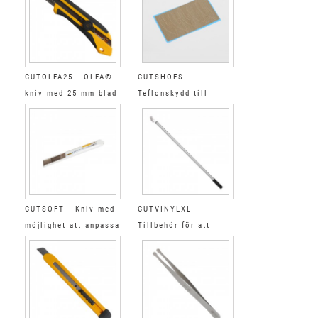
CUTOLFA25 - OLFA®-
CUTSHOES -
kniv med 25 mm blad
Teflonskydd till
CUTVINYLXL
CUTSOFT - Kniv med
CUTVINYLXL -
möjlighet att anpassa
Tillbehör för att
trycket på bladet
skära linern