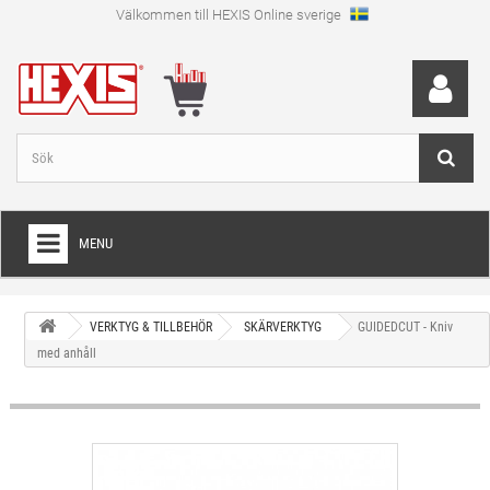
Välkommen till HEXIS Online sverige
MENU
HEM
VERKTYG & TILLBEHÖR
SKÄRVERKTYG
GUIDEDCUT - Kniv
+
WRAPFOLIE
med anhåll
+
SKÄRFOLIE
+
SPECIAL SKÄRFOLIE
+
LAMINAT