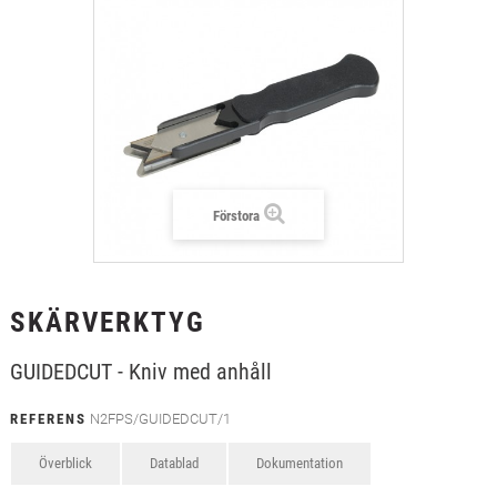
+
TEXTIL
+
SKYDDSFILM
+
VERKTYG & TILLBEHÖR
Förstora
SKÄRVERKTYG
GUIDEDCUT - Kniv med anhåll
REFERENS
N2FPS/GUIDEDCUT/1
Överblick
Datablad
Dokumentation