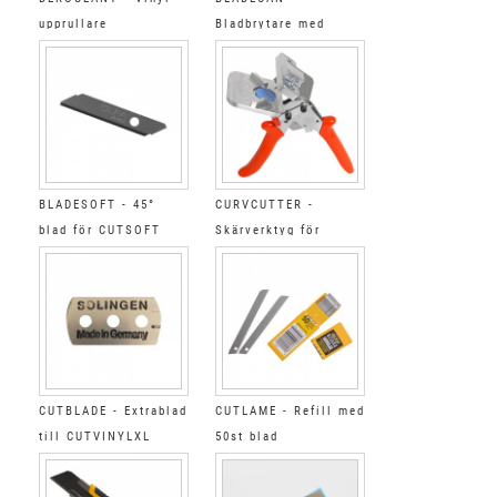
upprullare
Bladbrytare med
behållare
BLADESOFT - 45°
CURVCUTTER -
blad för CUTSOFT
Skärverktyg för
rundade hörn
CUTBLADE - Extrablad
CUTLAME - Refill med
till CUTVINYLXL
50st blad