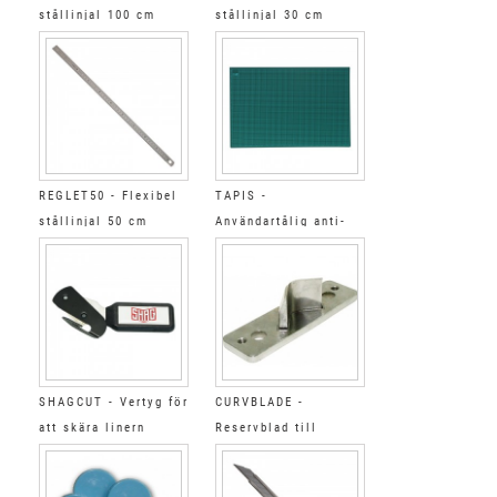
stållinjal 100 cm
stållinjal 30 cm
REGLET50 - Flexibel
TAPIS -
stållinjal 50 cm
Användartålig anti-
slip 90 x 62 cm
SHAGCUT - Vertyg för
CURVBLADE -
att skära linern
Reservblad till
CURVCUTTER