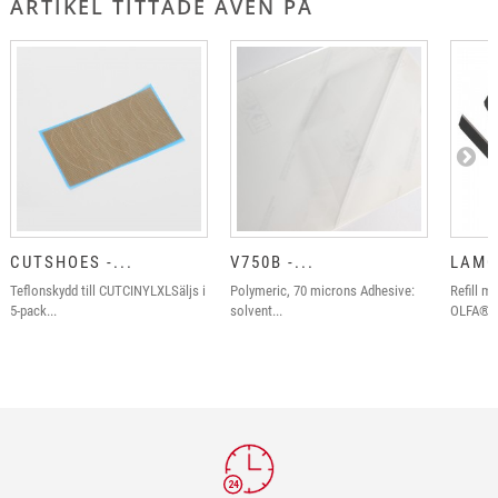
ARTIKEL TITTADE ÄVEN PÅ
CUTSHOES -...
V750B -...
LAMO
Teflonskydd till CUTCINYLXLSäljs i
Polymeric, 70 microns Adhesive:
Refill m
5-pack...
solvent...
OLFA® bl