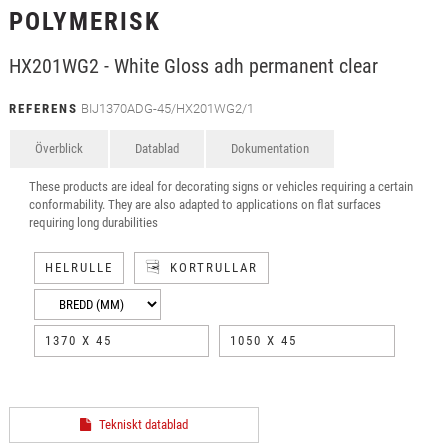
POLYMERISK
HX201WG2 - White Gloss adh permanent clear
REFERENS
BIJ1370ADG-45/HX201WG2/1
Överblick
Datablad
Dokumentation
These products are ideal for decorating signs or vehicles requiring a certain
conformability. They are also adapted to applications on flat surfaces
requiring long durabilities
HELRULLE
KORTRULLAR
1370 X 45
1050 X 45
Tekniskt datablad