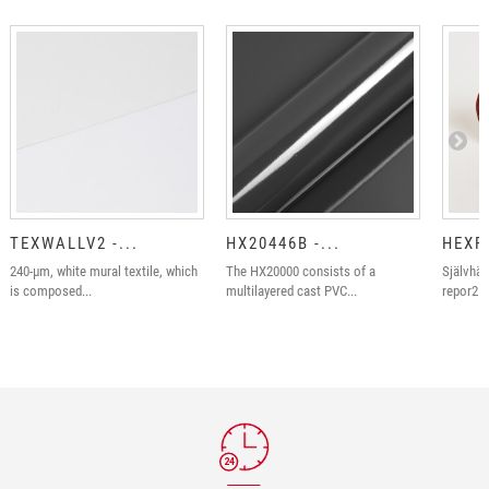
TEXWALLV2 -...
HX20446B -...
HEXFE
240-µm, white mural textile, which
The HX20000 consists of a
Självhäf
is composed...
multilayered cast PVC...
repor25