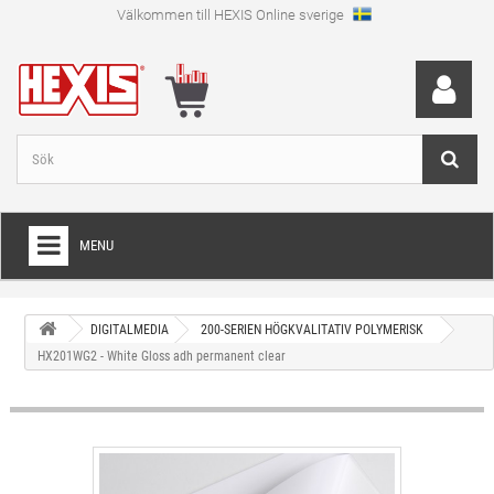
Välkommen till HEXIS Online sverige
MENU
HEM
DIGITALMEDIA
200-SERIEN HÖGKVALITATIV POLYMERISK
+
WRAPFOLIE
HX201WG2 - White Gloss adh permanent clear
+
SKÄRFOLIE
+
SPECIAL SKÄRFOLIE
+
LAMINAT