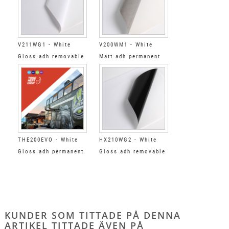
V211WG1 - White
V200WM1 - White
Gloss adh removable
Matt adh permanent
clear
grey
THE200EVO - White
HX210WG2 - White
Gloss adh permanent
Gloss adh removable
gris
black
KUNDER SOM TITTADE PÅ DENNA
ARTIKEL TITTADE ÄVEN PÅ