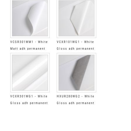
super-reinforced grey
super-reinforced
clear
VCSR301WM1 - White
VCXR101WG1 - White
Matt adh permanent
Gloss adh permanent
super-reinforced
super-reinforced
clear
clear
VCXR301WG1 - White
HXUR280WG2 - White
Gloss adh permanent
Gloss adh permanent
extra-reinforced clear
ultra-reinforced clear