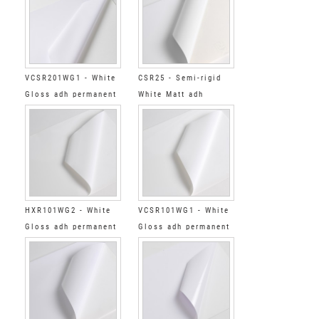
VCSR201WG1 - White
CSR25 - Semi-rigid
Gloss adh permanent
White Matt adh
super-reinforced
permanent reinforced
clear
clear
HXR101WG2 - White
VCSR101WG1 - White
Gloss adh permanent
Gloss adh permanent
reinforced clear
super-reinforced
clear