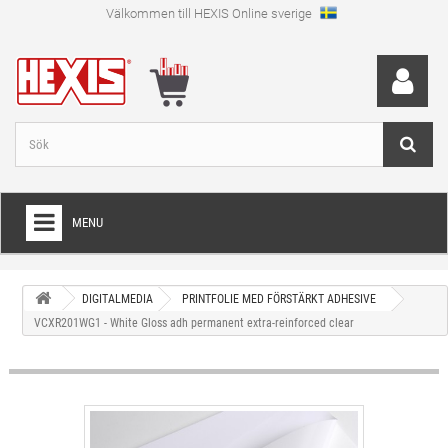
Välkommen till HEXIS Online sverige
MENU
HEM
DIGITALMEDIA
PRINTFOLIE MED FÖRSTÄRKT ADHESIVE
+
WRAPFOLIE
VCXR201WG1 - White Gloss adh permanent extra-reinforced clear
+
SKÄRFOLIE
+
SPECIAL SKÄRFOLIE
+
LAMINAT