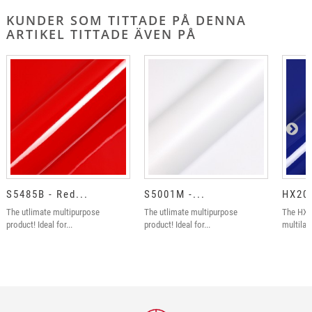
KUNDER SOM TITTADE PÅ DENNA
ARTIKEL TITTADE ÄVEN PÅ
S5485B - Red...
S5001M -...
HX202
The utlimate multipurpose
The utlimate multipurpose
The HX2
product! Ideal for...
product! Ideal for...
multilay