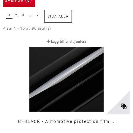
JÄMFÖR (
0
)
1
2
3
...
7
VISA ALLA
Visar 1 - 15 av 96 artiklar
Lägg till för att jämföra
BFBLACK - Automotive protection film...