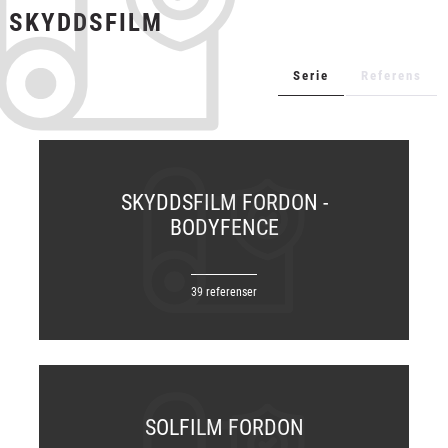
SKYDDSFILM
+
TEXTIL
+
SKYDDSFILM
Serie
Referens
+
VERKTYG & TILLBEHÖR
SKYDDSFILM FORDON -
BODYFENCE
39 referenser
SOLFILM FORDON