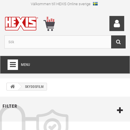
Välkommen till HEXIS Online sverige
MENU
HEM
SKYDDSFILM
+
WRAPFOLIE
+
SKÄRFOLIE
FILTER
+
SPECIAL SKÄRFOLIE
+
LAMINAT