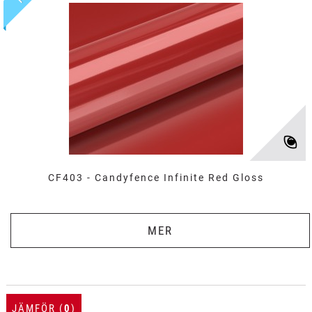
CF403 - Candyfence Infinite Red Gloss
MER
JÄMFÖR (
0
)