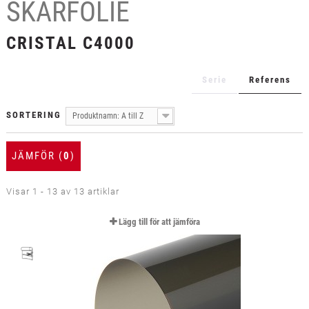
SKÄRFOLIE
+
TEXTIL
+
CRISTAL C4000
SKYDDSFILM
+
VERKTYG & TILLBEHÖR
Serie
Referens
SORTERING
Produktnamn: A till Z
JÄMFÖR (
0
)
Visar 1 - 13 av 13 artiklar
Lägg till för att jämföra