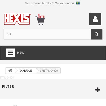
Välkommen till HEXIS Online sverige
MENU
HEM
SKÄRFOLIE
CRISTAL C4000
+
WRAPFOLIE
+
SKÄRFOLIE
FILTER
+
SPECIAL SKÄRFOLIE
+
LAMINAT