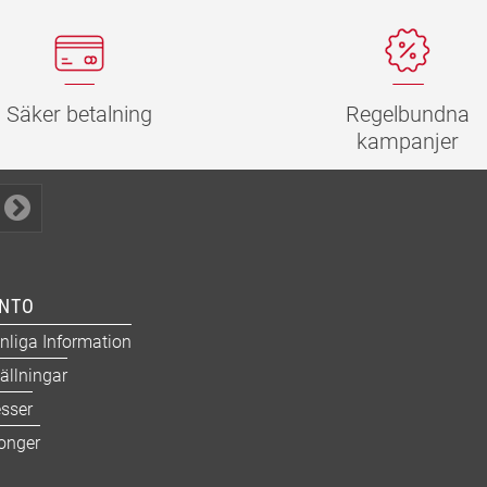
Regelbundna
Säker betalning
kampanjer
ONTO
nliga Information
ällningar
sser
onger