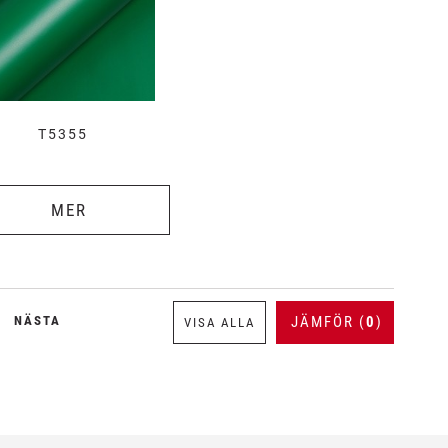
T5355
MER
NÄSTA
JÄMFÖR (
0
)
VISA ALLA