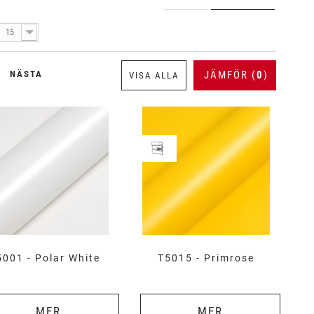
15
NÄSTA
JÄMFÖR (
0
)
VISA ALLA
5001 - Polar White
T5015 - Primrose
MER
MER