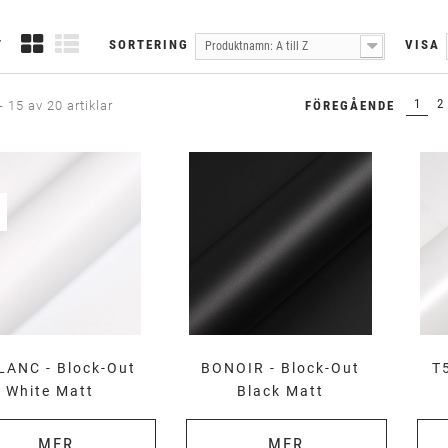
T
SORTERING
VISA
Produktnamn: A till Z
1
2
- 15 av 20 artiklar
FÖREGÅENDE
ANC - Block-Out
BONOIR - Block-Out
T
White Matt
Black Matt
MER
MER