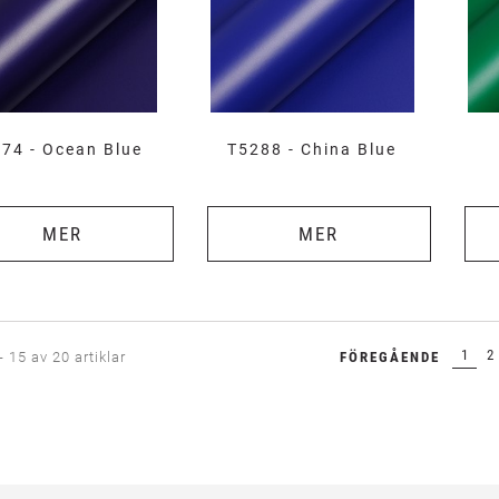
74 - Ocean Blue
T5288 - China Blue
MER
MER
1
2
- 15 av 20 artiklar
FÖREGÅENDE