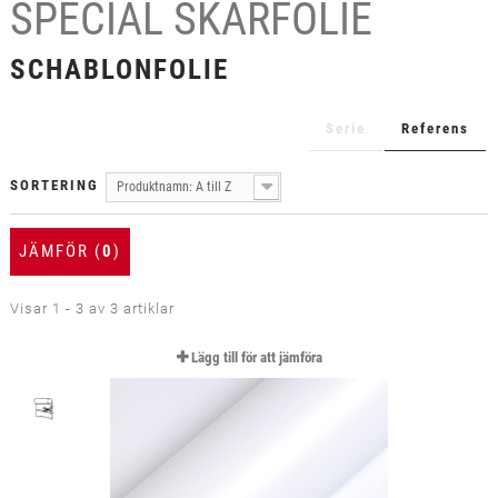
SPECIAL SKÄRFOLIE
+
TEXTIL
+
SCHABLONFOLIE
SKYDDSFILM
+
VERKTYG & TILLBEHÖR
Serie
Referens
SORTERING
Produktnamn: A till Z
JÄMFÖR (
0
)
Visar 1 - 3 av 3 artiklar
Lägg till för att jämföra