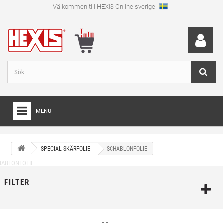
Välkommen till HEXIS Online sverige
MENU
HEM
SPECIAL SKÄRFOLIE
SCHABLONFOLIE
+
WRAPFOLIE
+
SKÄRFOLIE
FILTER
+
SPECIAL SKÄRFOLIE
+
LAMINAT