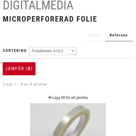
DIGITALMEDIA
+
TEXTIL
+
MICROPERFORERAD FOLIE
SKYDDSFILM
+
VERKTYG & TILLBEHÖR
Serie
Referens
SORTERING
Produktnamn: A till Z
JÄMFÖR (
0
)
Visar 1 - 9 av 9 artiklar
Lägg till för att jämföra