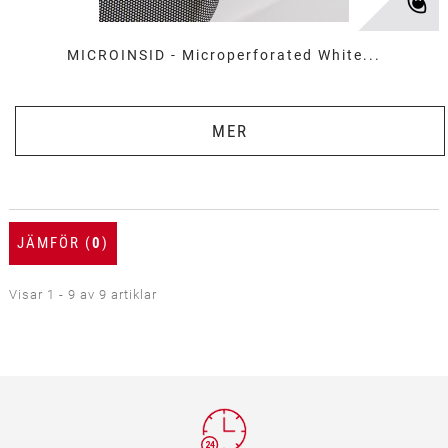
MICROINSID - Microperforated White...
MER
JÄMFÖR (
0
)
Visar 1 - 9 av 9 artiklar