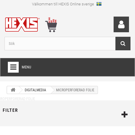
Välkommen till HEXIS Online sverige
MENU
HEM
DIGITALMEDIA
MICROPERFORERAD FOLIE
+
WRAPFOLIE
+
SKÄRFOLIE
FILTER
+
SPECIAL SKÄRFOLIE
+
LAMINAT