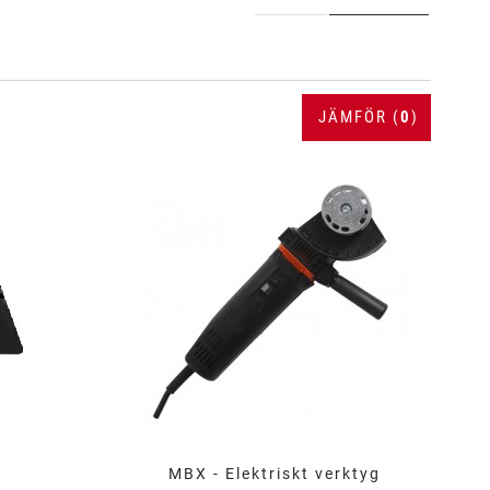
JÄMFÖR (
0
)
MBX - Elektriskt verktyg