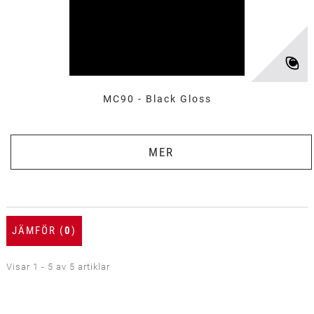
MC90 - Black Gloss
MER
JÄMFÖR (
0
)
Visar 1 - 5 av 5 artiklar