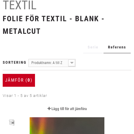
TEXTIL
+
TEXTIL
+
FOLIE FÖR TEXTIL - BLANK -
SKYDDSFILM
+
VERKTYG & TILLBEHÖR
METALCUT
Serie
Referens
SORTERING
Produktnamn: A till Z
JÄMFÖR (
0
)
Visar 1 - 5 av 5 artiklar
Lägg till för att jämföra