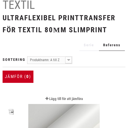
TEXTIL
+
TEXTIL
+
ULTRAFLEXIBEL PRINTTRANSFER
SKYDDSFILM
+
VERKTYG & TILLBEHÖR
FÖR TEXTIL 80ΜM SLIMPRINT
Serie
Referens
SORTERING
Produktnamn: A till Z
JÄMFÖR (
0
)
Lägg till för att jämföra