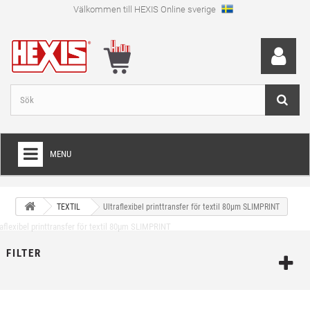
Välkommen till HEXIS Online sverige
MENU
HEM
TEXTIL
Ultraflexibel printtransfer för textil 80µm SLIMPRINT
+
WRAPFOLIE
+
SKÄRFOLIE
FILTER
+
SPECIAL SKÄRFOLIE
+
LAMINAT