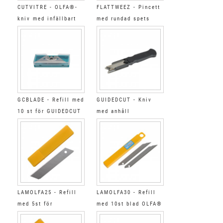
CUTVITRE - OLFA®-
FLATTWEEZ - Pincett
kniv med infällbart
med rundad spets
blad
GCBLADE - Refill med
GUIDEDCUT - Kniv
10 st för GUIDEDCUT
med anhåll
LAMOLFA25 - Refill
LAMOLFA30 - Refill
med 5st för
med 10st blad OLFA®
CUTOLFA25