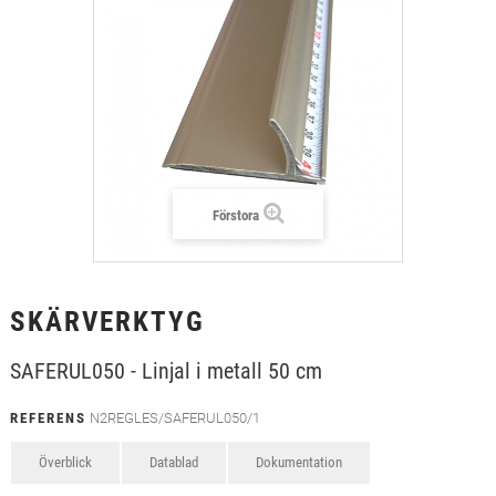
+
TEXTIL
+
SKYDDSFILM
+
VERKTYG & TILLBEHÖR
Förstora
SKÄRVERKTYG
SAFERUL050 - Linjal i metall 50 cm
REFERENS
N2REGLES/SAFERUL050/1
Överblick
Datablad
Dokumentation