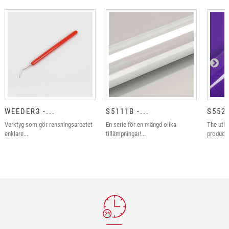
WEEDER3 -...
S5111B -...
S5527
Verktyg som gör rensningsarbetet
En serie för en mängd olika
The utli
enklare...
tillämpningar!...
product! 