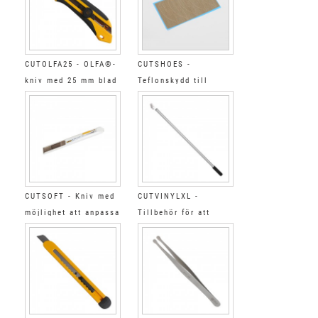
CUTOLFA25 - OLFA®-
CUTSHOES -
kniv med 25 mm blad
Teflonskydd till
CUTVINYLXL
CUTSOFT - Kniv med
CUTVINYLXL -
möjlighet att anpassa
Tillbehör för att
trycket på bladet
skära linern