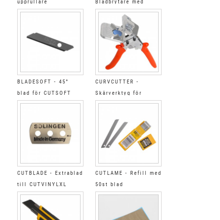
upprullare
Bladbrytare med
behållare
BLADESOFT - 45°
CURVCUTTER -
blad för CUTSOFT
Skärverktyg för
rundade hörn
CUTBLADE - Extrablad
CUTLAME - Refill med
till CUTVINYLXL
50st blad