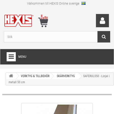
Välkommen till HEXIS Online sverige
MENU
HEM
VERKTYG & TILLBEHÖR
SKÄRVERKTYG
SAFERUL050 - Linjal i
+
WRAPFOLIE
metall 50 cm
+
SKÄRFOLIE
+
SPECIAL SKÄRFOLIE
+
LAMINAT