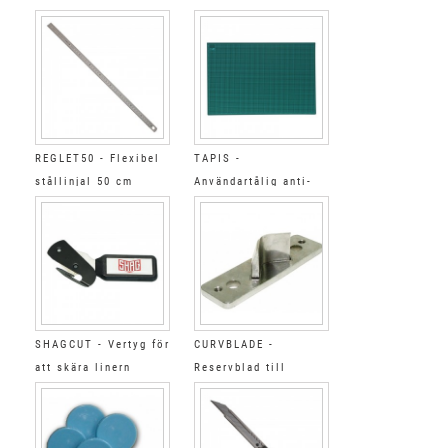
REGLET50 - Flexibel
TAPIS -
stållinjal 50 cm
Användartålig anti-
slip 90 x 62 cm
SHAGCUT - Vertyg för
CURVBLADE -
att skära linern
Reservblad till
CURVCUTTER