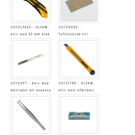
CUTOLFA25 - OLFA®-
CUTSHOES -
kniv med 25 mm blad
Teflonskydd till
CUTVINYLXL
CUTSOFT - Kniv med
CUTVITRE - OLFA®-
möjlighet att anpassa
kniv med infällbart
trycket på bladet
blad