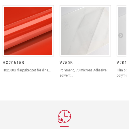
HX20615B -...
V750B -...
V201T
HX20000, flaggskeppet för dina...
Polymeric, 70 microns Adhesive:
Film co
solvent...
polymeri