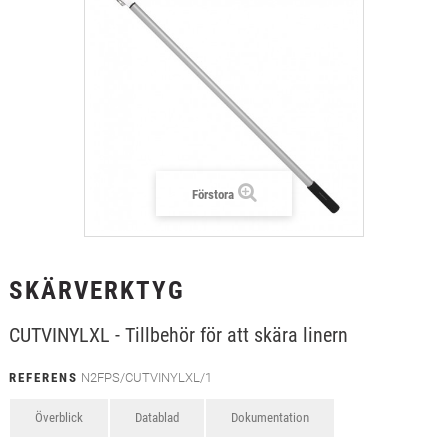
+
TEXTIL
+
SKYDDSFILM
+
VERKTYG & TILLBEHÖR
Förstora
SKÄRVERKTYG
CUTVINYLXL - Tillbehör för att skära linern
REFERENS
N2FPS/CUTVINYLXL/1
Överblick
Datablad
Dokumentation