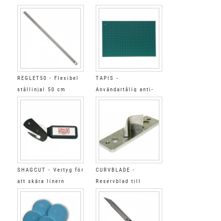
REGLET50 - Flexibel
TAPIS -
stållinjal 50 cm
Användartålig anti-
slip 90 x 62 cm
SHAGCUT - Vertyg för
CURVBLADE -
att skära linern
Reservblad till
CURVCUTTER