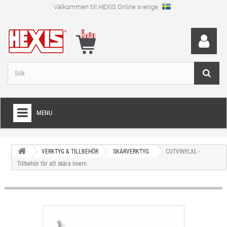
Välkommen till HEXIS Online sverige
MENU
HEM
VERKTYG & TILLBEHÖR
SKÄRVERKTYG
CUTVINYLXL -
+
WRAPFOLIE
Tillbehör för att skära linern
+
SKÄRFOLIE
+
SPECIAL SKÄRFOLIE
+
LAMINAT