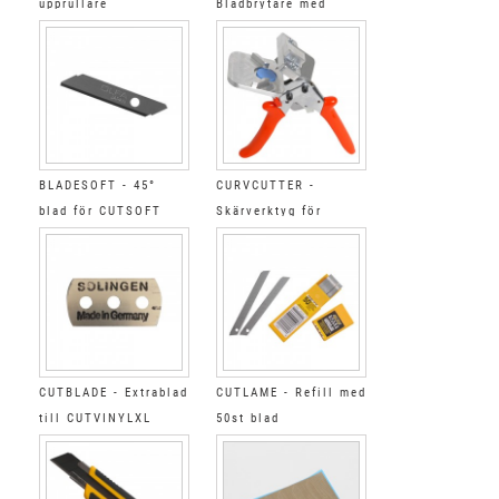
upprullare
Bladbrytare med
behållare
BLADESOFT - 45°
CURVCUTTER -
blad för CUTSOFT
Skärverktyg för
rundade hörn
CUTBLADE - Extrablad
CUTLAME - Refill med
till CUTVINYLXL
50st blad