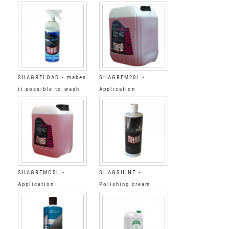
accessories Final
Cleaning&polyshing
Degreaser Step 3 5L
kit SHAG
SHAGRELOAD - makes
SHAGREM20L -
it possible to wash
Application
and protect the
accessories Super
SKINTAC films
Cleaner Step 1 20L
SHAGREMO5L -
SHAGSHINE -
Application
Polishing cream
accessories Super
Cleaner Step 1 5L