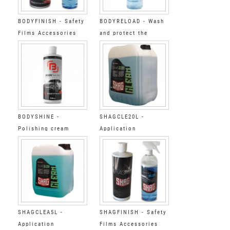
BODYFINISH - Safety
BODYRELOAD - Wash
Films Accessories
and protect the
Cleaning&polyshing
BODYFENCE films
kit BODY
BODYSHINE -
SHAGCLE20L -
Polishing cream
Application
accessories Final
Degreaser Step 3 20L
SHAGCLEA5L -
SHAGFINISH - Safety
Application
Films Accessories