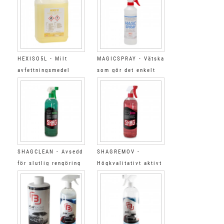
HEXISO5L - Milt
MAGICSPRAY - Vätska
avfettningsmedel
som gör det enkelt
att använda skrapa
SHAGCLEAN - Avsedd
SHAGREMOV -
för slutlig rengöring
Högkvalitativt aktivt
1L
rengöringsmedel 1L