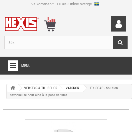
Välkommen till HEXIS Online sverige
MENU
HEM
VERKTYG & TILLBEHÖR
VÄTSKOR
HEXISOAP - Solution
+
WRAPFOLIE
savonneuse pour aide à la pose de films
+
SKÄRFOLIE
+
SPECIAL SKÄRFOLIE
+
LAMINAT