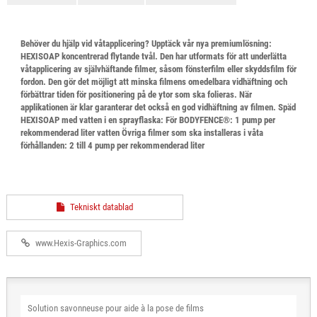
Behöver du hjälp vid våtapplicering? Upptäck vår nya premiumlösning:
HEXISOAP koncentrerad flytande tvål. Den har utformats för att underlätta
våtapplicering av självhäftande filmer, såsom fönsterfilm eller skyddsfilm för
fordon. Den gör det möjligt att minska filmens omedelbara vidhäftning och
förbättrar tiden för positionering på de ytor som ska folieras. När
applikationen är klar garanterar det också en god vidhäftning av filmen. Späd
HEXISOAP med vatten i en sprayflaska: För BODYFENCE®: 1 pump per
rekommenderad liter vatten Övriga filmer som ska installeras i våta
förhållanden: 2 till 4 pump per rekommenderad liter
Tekniskt datablad
www.Hexis-Graphics.com
Solution savonneuse pour aide à la pose de films