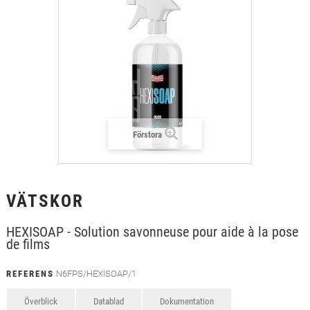
+
TEXTIL
+
SKYDDSFILM
+
VERKTYG & TILLBEHÖR
Förstora
VÄTSKOR
HEXISOAP - Solution savonneuse pour aide à la pose
de films
REFERENS
N6FPS/HEXISOAP/1
Överblick
Datablad
Dokumentation