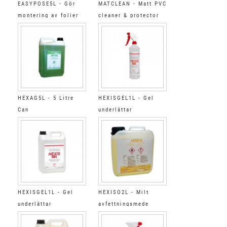
EASYPOSE5L - Gör
MATCLEAN - Matt PVC
montering av folier
cleaner & protector
5L
HEXAG5L - 5 Litre
HEXISGEL1L - Gel
Can
underlättar
appliceringen
HEXISGEL1L - Gel
HEXISO2L - Milt
underlättar
avfettningsmede
appliceringen