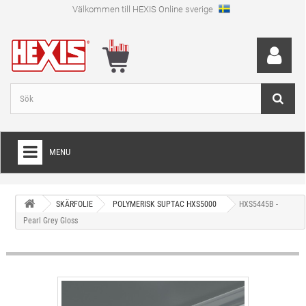
Välkommen till HEXIS Online sverige
MENU
HEM
SKÄRFOLIE
POLYMERISK SUPTAC HXS5000
HXS5445B -
+
WRAPFOLIE
Pearl Grey Gloss
+
SKÄRFOLIE
+
SPECIAL SKÄRFOLIE
+
LAMINAT