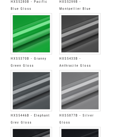
HXS5280B - Pacific
HXS5299B -
Blue Gloss
Montpellier Blue
Gloss
HXS5370B - Granny
HXS5433B -
Green Gloss
Anthracite Gloss
HXS5446B - Elephant
HXS5877B - Silver
Grey Gloss
Gloss