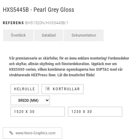
HXS5445B - Pearl Grey Gloss
REFERENS
BHS1520N/HXS5445B/1
Överblick
Datablad
Dokumentation
Vår premiumserie av skärfolier, för en ännu enklare montering! Fordonsdekor
och skyltar, allmän skyltning och fönsterdekoration. Upptäck mer om
HXS5000-serien, vilken kombinerar egenskaperna hos SUPTAC med vår
strukturerade HEX'Press-liner. Låt din kreativitet flöda!
HELRULLE
KORTRULLAR
1520 X 30
1230 X 30
www.Hexis-Graphics.com