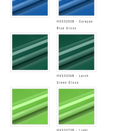
HXS5293B - Curaçao
Blue Gloss
HXS5336B - Larch
Green Gloss
HXS5375B - Light