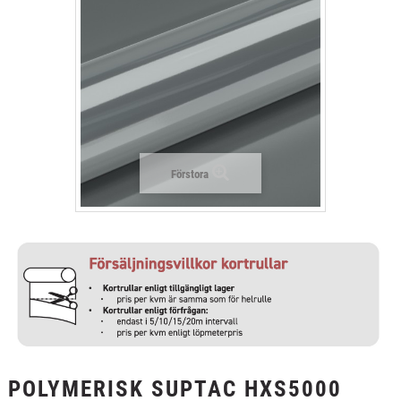
+
TEXTIL
+
SKYDDSFILM
+
VERKTYG & TILLBEHÖR
Förstora
POLYMERISK SUPTAC HXS5000