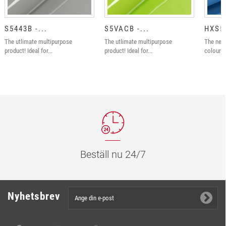
S5443B -...
S5VACB -...
HXS52
The utlimate multipurpose
The utlimate multipurpose
The new
product! Ideal for...
product! Ideal for...
colours 
Beställ nu 24/7
Nyhetsbrev