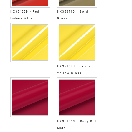
HXS5485B - Red
HXS5871B - Gold
Embers Glos
Gloss
HXS5108B - Lemon
Yellow Gloss
HXS5186M - Ruby Red
Matt