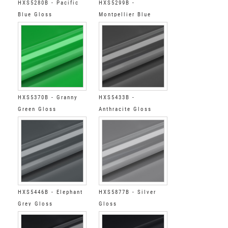
HXS5280B - Pacific
HXS5299B -
Blue Gloss
Montpellier Blue
Gloss
HXS5370B - Granny
HXS5433B -
Green Gloss
Anthracite Gloss
HXS5446B - Elephant
HXS5877B - Silver
Grey Gloss
Gloss