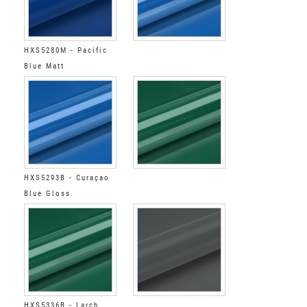
HXS5280M - Pacific
Blue Matt
HXS5293B - Curaçao
Blue Gloss
HXS5336B - Larch