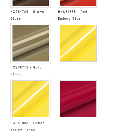
HXS5476B - Brown
HXS5485B - Red
Gloss
Embers Glos
HXS5871B - Gold
Gloss
HXS5108B - Lemon
Yellow Gloss