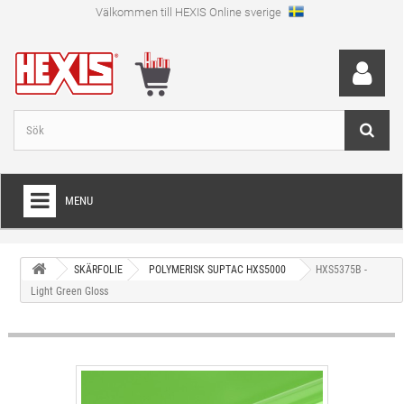
Välkommen till HEXIS Online sverige
MENU
HEM
SKÄRFOLIE
POLYMERISK SUPTAC HXS5000
HXS5375B -
+
WRAPFOLIE
Light Green Gloss
+
SKÄRFOLIE
+
SPECIAL SKÄRFOLIE
+
LAMINAT