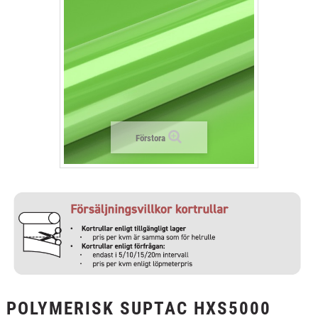
+
TEXTIL
+
SKYDDSFILM
+
VERKTYG & TILLBEHÖR
Förstora
POLYMERISK SUPTAC HXS5000