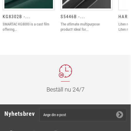
KG8302B -...
S5446B -...
HARDE
SMARTAC KG8000 is a cast film
The utlimate multipurpose
Liten röd
offering...
product! Ideal for...
Liten röd
Beställ nu 24/7
Nyhetsbrev