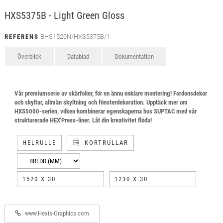
HXS5375B - Light Green Gloss
REFERENS
BHS1520N/HXS5375B/1
Överblick
Datablad
Dokumentation
Vår premiumserie av skärfolier, för en ännu enklare montering! Fordonsdekor
och skyltar, allmän skyltning och fönsterdekoration. Upptäck mer om
HXS5000-serien, vilken kombinerar egenskaperna hos SUPTAC med vår
strukturerade HEX'Press-liner. Låt din kreativitet flöda!
HELRULLE
KORTRULLAR
1520 X 30
1230 X 30
www.Hexis-Graphics.com