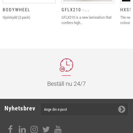
BODYWHEEL
GFLX210 -...
HXS58
Hjulskydd (2-pack)
GFLX210 is a new lamination that
The new
confers high...
colours 
Beställ nu 24/7
Nyhetsbrev