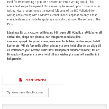
Ideal for transforming a print or a decoration into a writing board. This
erasable dry-wipe transparent film can easily be erased up to 3 months after
writing. Hexis recommends the use of felt pens of the BIC Velleda® for
writing and cleaning with a window cleaner. Indoor application only. These
erasable items are made by applying a varnish coating on the surface of the
PVC.
Lösningar för att skapa en whiteboard i din egen stil! Oändliga möjligheter att
skriva, rita, skapa och planera. Kan integreras med alla dina
inredningsprojekt för privata hem, men även för butiker, restauranger, hotell,
kontor etc. Vill du förvandla vilken printad yta som helst eller del av vägg till
en whiteboard yta? Använd DWP002B  transparent suddbart laminat, för att
förvandla vilken plan yta som helst till en skrivbar yta som helt smälter in i
bakgrunden.
Tekniskt datablad
www.Hexis-Graphics.com