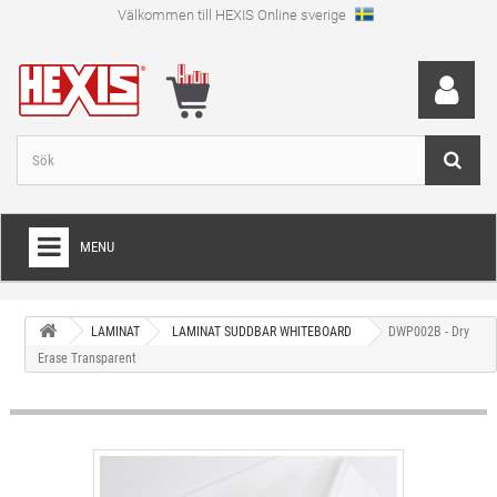
Välkommen till HEXIS Online sverige
MENU
HEM
LAMINAT
LAMINAT SUDDBAR WHITEBOARD
DWP002B - Dry
+
WRAPFOLIE
Erase Transparent
+
SKÄRFOLIE
+
SPECIAL SKÄRFOLIE
+
LAMINAT