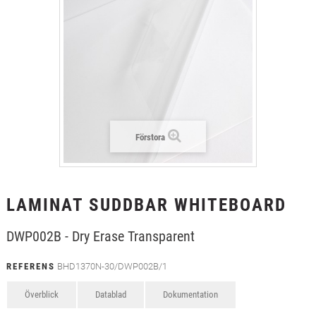
+
TEXTIL
+
SKYDDSFILM
+
VERKTYG & TILLBEHÖR
Förstora
LAMINAT SUDDBAR WHITEBOARD
DWP002B - Dry Erase Transparent
REFERENS
BHD1370N-30/DWP002B/1
Överblick
Datablad
Dokumentation