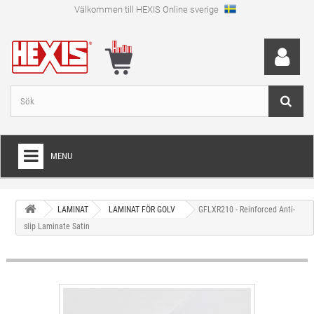
Välkommen till HEXIS Online sverige
MENU
HEM
LAMINAT
LAMINAT FÖR GOLV
GFLXR210 - Reinforced Anti-
+
WRAPFOLIE
slip Laminate Satin
+
SKÄRFOLIE
+
SPECIAL SKÄRFOLIE
+
LAMINAT