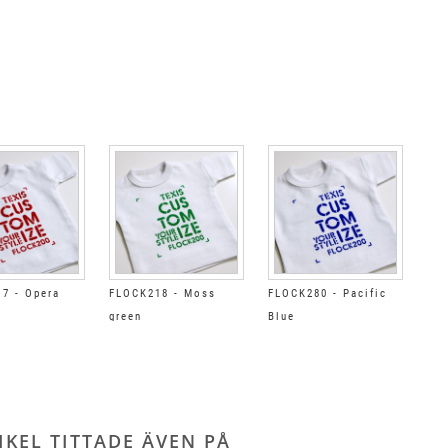
7 - Opera
FLOCK218 - Moss
FLOCK280 - Pacific
green
Blue
KEL TITTADE ÄVEN PÅ