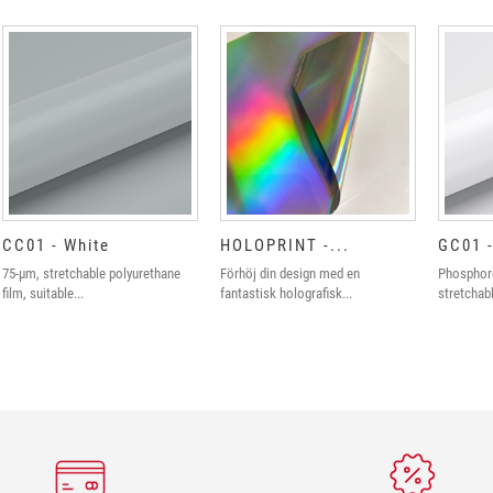
CC01 - White
HOLOPRINT -...
GC01 -
75-µm, stretchable polyurethane
Förhöj din design med en
Phosphor
film, suitable...
fantastisk holografisk...
stretchabl