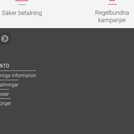
Regelbundna
Säker betalning
kampanjer
ONTO
nliga Information
ällningar
sser
onger