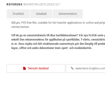
REFERENS
BNH0510N-25/FLOCK213/1
Överblick
Datablad
Dokumentation
500-µm, PVC-free film, suitable for hot transfer applications to cotton and poly
velvety texture.
Vill du ge en sammetskänsla till dina textildekorationer? Vår nya FLOCK-serie 
enkelt! Den rekommenderas för applikation på sportkläder, T-shirts, sweatshirts,
m.m. Dess mjuka och lätt strukturerade sammetsyta gör den lämplig till produ
logos, siffror och andra dekorationer inom sport- och modeindustrin.
Tekniskt datablad
www.Hexis-Graphics.co