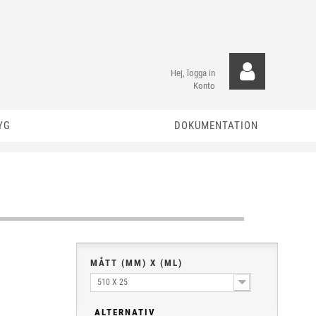
Hej, logga in
Konto
YG
DOKUMENTATION
MÅTT (MM) X (ML)
510 X 25
ALTERNATIV