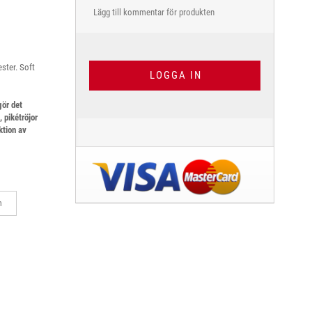
Lägg till kommentar för produkten
ester. Soft
LOGGA IN
gör det
 pikétröjor
ktion av
m