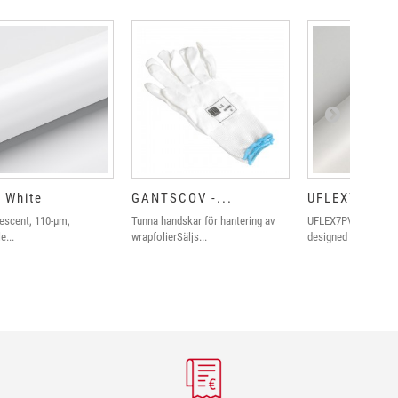
 White
GANTSCOV -...
UFLEX7PV2 -.
escent, 110-µm,
Tunna handskar för hantering av
UFLEX7PV2 was espe
e...
wrapfolierSäljs...
designed for printed.