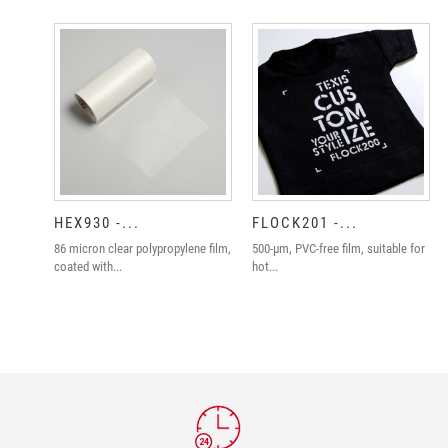
HEX930 -...
FLOCK201 -...
86 micron clear polypropylene film,
500-µm, PVC-free film, suitable for
coated with...
hot...