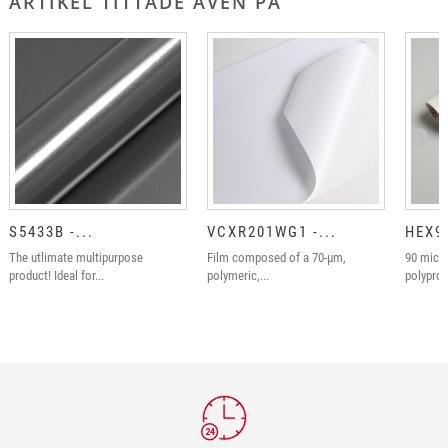
ARTIKEL TITTADE ÄVEN PÅ
S5433B -...
VCXR201WG1 -...
HEX91
The utlimate multipurpose
Film composed of a 70-µm,
90 micr
product! Ideal for...
polymeric,...
polyprop