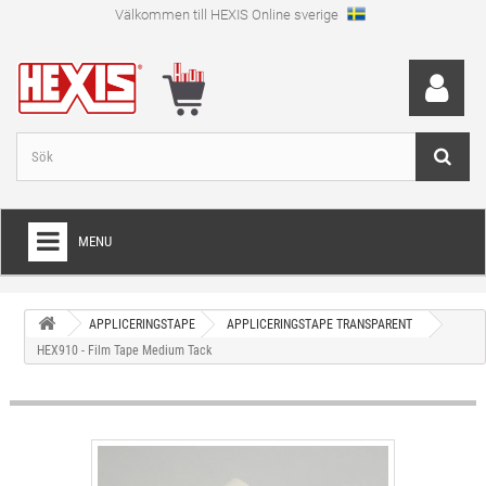
Välkommen till HEXIS Online sverige
MENU
HEM
APPLICERINGSTAPE
APPLICERINGSTAPE TRANSPARENT
+
WRAPFOLIE
HEX910 - Film Tape Medium Tack
+
SKÄRFOLIE
+
SPECIAL SKÄRFOLIE
+
LAMINAT