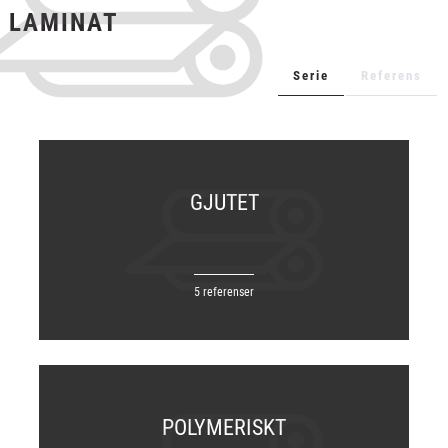
LAMINAT
+
TEXTIL
+
SKYDDSFILM
Serie
Referens
+
VERKTYG & TILLBEHÖR
GJUTET
5 referenser
POLYMERISKT