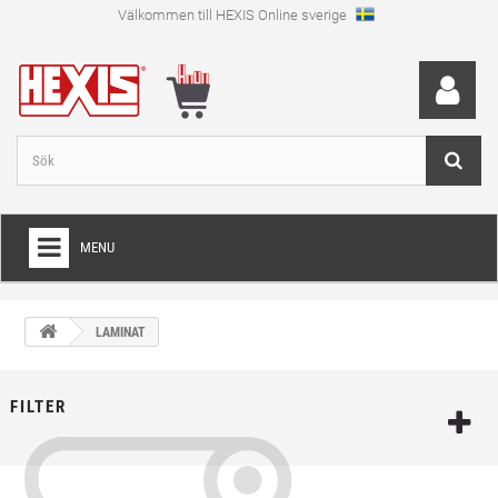
Välkommen till HEXIS Online sverige
MENU
HEM
LAMINAT
+
WRAPFOLIE
+
SKÄRFOLIE
FILTER
+
SPECIAL SKÄRFOLIE
+
LAMINAT