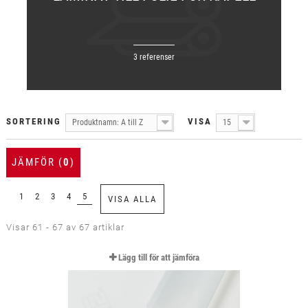
3 referenser
SORTERING
VISA
Produktnamn: A till Z
15
JÄMFÖR (
0
)
1
2
3
4
5
VISA ALLA
Visar 61 - 67 av 67 artiklar
Lägg till för att jämföra