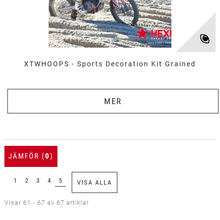
XTWHOOPS - Sports Decoration Kit Grained
MER
JÄMFÖR (
0
)
1
2
3
4
5
VISA ALLA
Visar 61 - 67 av 67 artiklar